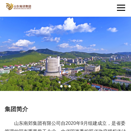
集团简介
山东南郊集团有限公司自2020年9月组建成立，是省委