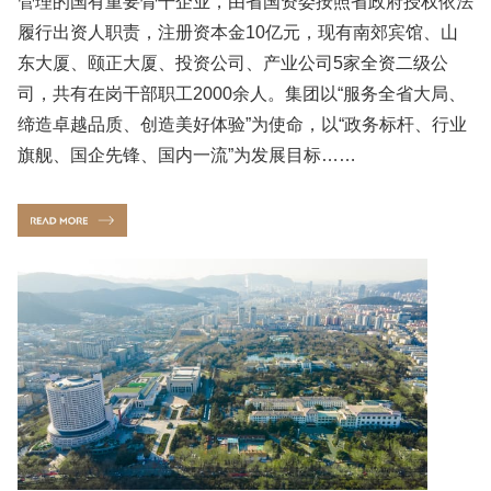
管理的国有重要骨干企业，由省国资委按照省政府授权依法
履行出资人职责，注册资本金10亿元，现有南郊宾馆、山
东大厦、颐正大厦、投资公司、产业公司5家全资二级公
司，共有在岗干部职工2000余人。集团以“服务全省大局、
缔造卓越品质、创造美好体验”为使命，以“政务标杆、行业
旗舰、国企先锋、国内一流”为发展目标……