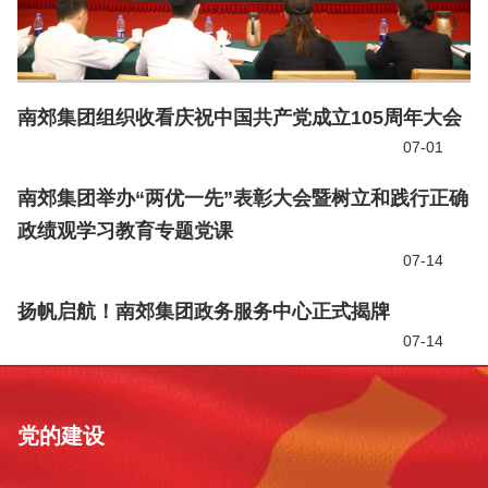
南郊集团组织收看庆祝中国共产党成立105周年大会
07-01
南郊集团举办“两优一先”表彰大会暨树立和践行正确
政绩观学习教育专题党课
07-14
扬帆启航！南郊集团政务服务中心正式揭牌
07-14
党的建设