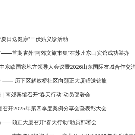
“夏日送健康”三伏贴义诊活动
南——首期省外“南郊文旅市集”在苏州东山宾馆成功举办
中东欧国家地方领导人会议暨2026山东国际友城合作交
 —— 历下区解放桥社区向颐正大厦赠送锦旗
| 南郊宾馆召开“春天行动”动员部署会
厦召开2025年第四季度案例分享会暨表彰大会
——颐正大厦召开“春天行动”动员部署会