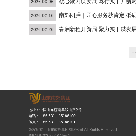
凝心聚力谋发展 笃行实干开新局
2026-03-06
南郊团膳｜匠心服务获肯定 砥
2026-02-16
春启新程开新局 聚力实干谋发展
2026-02-26
<
地址：中国山东济南马鞍山路2号
电话：（86-531）85186100
传真：（86-531）85186101
版权所有：山东南郊集团有限公司 All Rights Reserved
鲁ICP备2021001877号-1